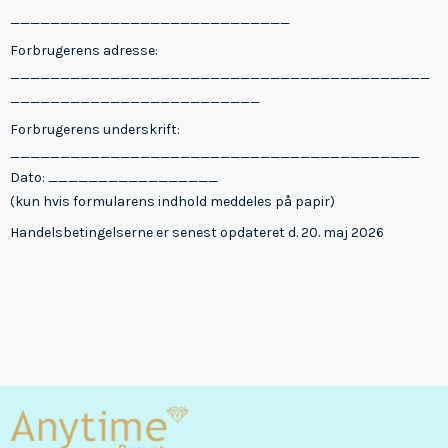
____________________________
Forbrugerens adresse:
__________________________________________
_________________________
Forbrugerens underskrift:
_________________________________________
Dato: _________________
(kun hvis formularens indhold meddeles på papir)
Handelsbetingelserne er senest opdateret d. 20. maj 2026