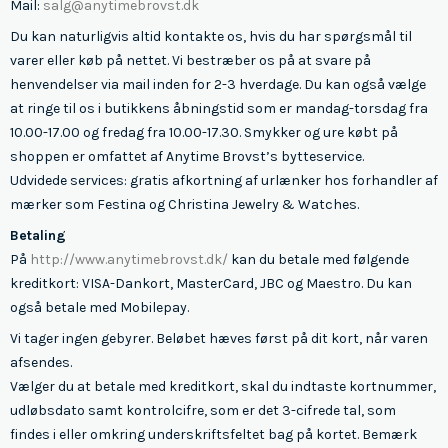
Mail:
salg@anytimebrovst.dk
Du kan naturligvis altid kontakte os, hvis du har spørgsmål til
varer eller køb på nettet. Vi bestræber os på at svare på
henvendelser via mail inden for 2-3 hverdage. Du kan også vælge
at ringe til os i butikkens åbningstid som er mandag-torsdag fra
10.00-17.00 og fredag fra 10.00-17.30. Smykker og ure købt på
shoppen er omfattet af Anytime Brovst’s bytteservice.
Udvidede services: gratis afkortning af urlænker hos forhandler af
mærker som Festina og Christina Jewelry & Watches.
Betaling
På
http://www.anytimebrovst.dk/
kan du betale med følgende
kreditkort: VISA-Dankort, MasterCard, JBC og Maestro. Du kan
også betale med Mobilepay.
Vi tager ingen gebyrer. Beløbet hæves først på dit kort, når varen
afsendes.
Vælger du at betale med kreditkort, skal du indtaste kortnummer,
udløbsdato samt kontrolcifre, som er det 3-cifrede tal, som
findes i eller omkring underskriftsfeltet bag på kortet. Bemærk