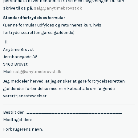
persondata bliver behandlet i strid med lovgivningen. Du kan
skrive til os på:
salg@anytimebrovst.dk
Standardfortrydelsesformular
(Denne formular udfyldes og returneres kun, hvis
fortrydelsesretten gøres gældende)
Til:
Anytime Brovst
Jernbanegade 35
9460 Brovst
Mail:
salg@anytimebrovst.dk
Jeg meddeler herved, at jeg ønsker at gøre fortrydelsesretten
gældende i forbindelse med min købsaftale om følgende
varer/tjenesteydelser:
Bestilt den: _______________________________
Modtaget den: _______________________________
Forbrugerens navn:
__________________________________________