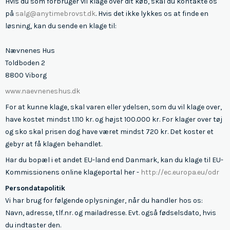
Hvis du som forbruger vil klage over dit køb, skal du kontakte os
på
salg@anytimebrovst.dk
. Hvis det ikke lykkes os at finde en
løsning, kan du sende en klage til:
Nævnenes Hus
Toldboden 2
8800 Viborg
www.naevneneshus.dk
For at kunne klage, skal varen eller ydelsen, som du vil klage over,
have kostet mindst 1.110 kr. og højst 100.000 kr. For klager over tøj
og sko skal prisen dog have været mindst 720 kr. Det koster et
gebyr at få klagen behandlet.
Har du bopæl i et andet EU-land end Danmark, kan du klage til EU-
Kommissionens online klageportal her -
http://ec.europa.eu/odr
Persondatapolitik
Vi har brug for følgende oplysninger, når du handler hos os:
Navn, adresse, tlf.nr. og mailadresse. Evt. også fødselsdato, hvis
du indtaster den.