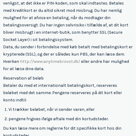
venligst, at det ikke er PIN-koden, som skal indtastes. Betales
med kreditkort er du altid sikret mod misbrug. Du har nemlig
mulighed for at afvise en betaling, når du modtager din
betalingsoversigt. Du har ingen selvrisiko i tilfælde af, at dit kort
bliver misbrugt i en internet-butik, som benytter SSL (Secure
Socket Layer) i sit betalingssystem.
Data, du sender i forbindelse med køb betalt med betalingskort er
krypterede (SSL), og der er således kun PBS, der kan læse dem.
Hverken
http://www.anytimebrovst.dk/
eller andre har mulighed
for at læse dine data.
Reservation af beløb
Betaler du med et internationalt betalingskort, reserveres
beløbet med det samme. Pengene reserveres på dit kort eller
konto indtil:
Vi trækker beløbet, når vi sender varen, eller
pengene frigives ifølge aftale med din kortudsteder.
Du kan læse mere om reglerne for dit specifikke kort hos din
kortudsteder.