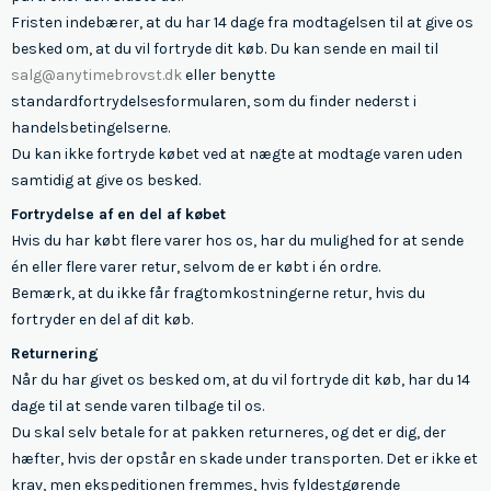
Fristen indebærer, at du har 14 dage fra modtagelsen til at give os
besked om, at du vil fortryde dit køb. Du kan sende en mail til
salg@anytimebrovst.dk
eller benytte
standardfortrydelsesformularen, som du finder nederst i
handelsbetingelserne.
Du kan ikke fortryde købet ved at nægte at modtage varen uden
samtidig at give os besked.
Fortrydelse af en del af købet
Hvis du har købt flere varer hos os, har du mulighed for at sende
én eller flere varer retur, selvom de er købt i én ordre.
Bemærk, at du ikke får fragtomkostningerne retur, hvis du
fortryder en del af dit køb.
Returnering
Når du har givet os besked om, at du vil fortryde dit køb, har du 14
dage til at sende varen tilbage til os.
Du skal selv betale for at pakken returneres, og det er dig, der
hæfter, hvis der opstår en skade under transporten. Det er ikke et
krav, men ekspeditionen fremmes, hvis fyldestgørende