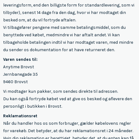
leveringsform, end den billigste form for standardlevering, som vi
tilbyder), senest 14 dage fra den dag, hvor vi har modtaget din
besked om, at du vil fortryde aftalen.
Vi tilbagefører pengene med samme betalingsmiddel, som du
benyttede ved købet, medmindre vi har aftalt andet. Vi kan
tilbageholde betalingen indtil vi har modtaget varen, med mindre
du sender os dokumentation for at have returneret den.
Varen sendes til:
Anytime Brovst
Jernbanegade 35
9460 Brovst
Vi modtager kun pakker, som sendes direkte til adressen.
Du kan også fortryde købet ved at give os besked og aflevere den
personligt i butikken i Brovst.
Reklamationsret
Når du handler hos os som forbruger, gælder købelovens regler
for varekøb. Det betyder, at du har reklamationsret i 24 måneder.
Hvis din reklamation er berettiget, betyder det, at du enten kan få