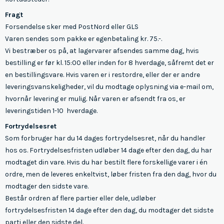
Fragt
Forsendelse sker med PostNord eller GLS
Varen sendes som pakke er egenbetaling kr. 75.-.
Vi bestræber os på, at lagervarer afsendes samme dag, hvis
bestilling er før kl. 15:00 eller inden for 8 hverdage, såfremt det er
en bestillingsvare. Hvis varen er i restordre, eller der er andre
leveringsvanskeligheder, vil du modtage oplysning via e-mail om,
hvornår levering er mulig. Når varen er afsendt fra os, er
leveringstiden 1-10 hverdage.
Fortrydelsesret
Som forbruger har du 14 dages fortrydelsesret, når du handler
hos os. Fortrydelsesfristen udløber 14 dage efter den dag, du har
modtaget din vare. Hvis du har bestilt flere forskellige varer i én
ordre, men de leveres enkeltvist, løber fristen fra den dag, hvor du
modtager den sidste vare.
Består ordren af flere partier eller dele, udløber
fortrydelsesfristen 14 dage efter den dag, du modtager det sidste
parti eller den sidste del.