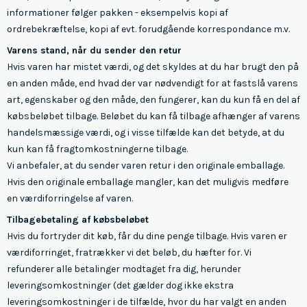
informationer følger pakken - eksempelvis kopi af
ordrebekræftelse, kopi af evt. forudgående korrespondance m.v.
Varens stand, når du sender den retur
Hvis varen har mistet værdi, og det skyldes at du har brugt den på
en anden måde, end hvad der var nødvendigt for at fastslå varens
art, egenskaber og den måde, den fungerer, kan du kun få en del af
købsbeløbet tilbage. Beløbet du kan få tilbage afhænger af varens
handelsmæssige værdi, og i visse tilfælde kan det betyde, at du
kun kan få fragtomkostningerne tilbage.
Vi anbefaler, at du sender varen retur i den originale emballage.
Hvis den originale emballage mangler, kan det muligvis medføre
en værdiforringelse af varen.
Tilbagebetaling af købsbeløbet
Hvis du fortryder dit køb, får du dine penge tilbage. Hvis varen er
værdiforringet, fratrækker vi det beløb, du hæfter for. Vi
refunderer alle betalinger modtaget fra dig, herunder
leveringsomkostninger (det gælder dog ikke ekstra
leveringsomkostninger i de tilfælde, hvor du har valgt en anden