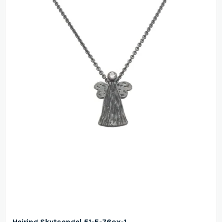
Heiring Skytsengel 51-5-76ox-1