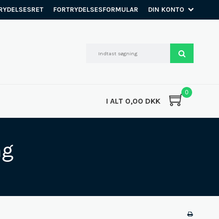
RYDELSESRET
FORTRYDELSESFORMULAR
DIN KONTO
0
I ALT 0,00 DKK
ng