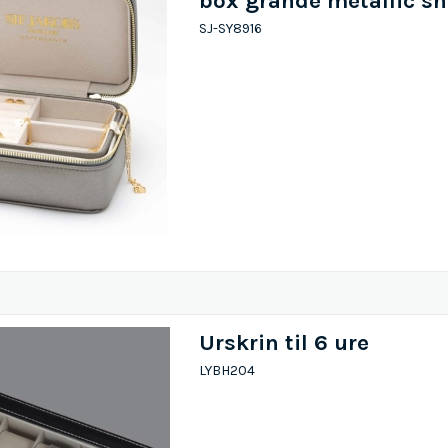
box grande metallic sh
SJ-SY8916
Urskrin til 6 ure
LYBH204