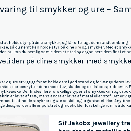
aring til smykker og ure – Sam
d at holde styr på dine smykker, og får ofte lagt dem rundt omkring i
kse, så du nemt kan holde styr på dine
ure
og smykker. Med et smykke
teder. Nu kan du nemlig samle dem et sted og organisere dem fint i et 
vetiden på dine smykker med smykke
 og ure er vigtigt for at holde dem i god stand og forlænge deres leve
åde, der beskytter dem mod støv, skader og oxidationsproblemer. En 
ykkeæske. Der findes flere forskellige typer af smykkeskrin og urboks
in er lavet af træ, mens andre er lavet af metal eller stof. Det er vi
ommer til at holde smykker og ure adskilt og organiseret. Hos Anytime 
ige designs, der alle er polstret og indeholder forskellige rum, så du k
Sif Jakobs jewellery tra