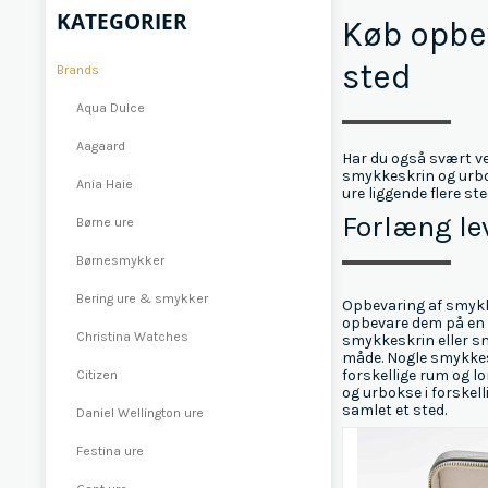
KATEGORIER
Køb opbev
sted
Brands
Aqua Dulce
Aagaard
Har du også svært ve
smykkeskrin og urbo
Ania Haie
ure liggende flere s
Forlæng le
Børne ure
Børnesmykker
Bering ure & smykker
Opbevaring af smykker
opbevare dem på en m
Christina Watches
smykkeskrin eller sm
måde. Nogle smykkeskr
forskellige rum og l
Citizen
og urbokse i forskell
samlet et sted.
Daniel Wellington ure
Festina ure