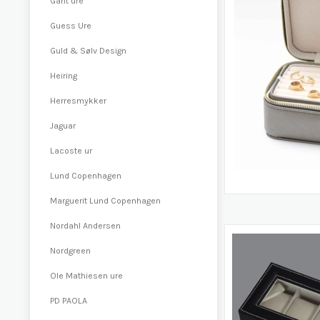
Gant ure
Guess Ure
Guld & Sølv Design
Heiring
Herresmykker
Jaguar
Lacoste ur
Lund Copenhagen
Marguerit Lund Copenhagen
Nordahl Andersen
Nordgreen
Ole Mathiesen ure
PD PAOLA