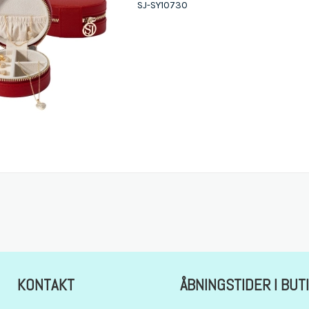
SJ-SY10730
KONTAKT
ÅBNINGSTIDER I BUT