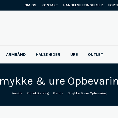
OM OS
KONTAKT
HANDELSBETINGELSER
FORT
ARMBÅND
HALSKÆDER
URE
OUTLET
mykke & ure Opbevari
Forside
/
Produktkatalog
/
Brands
/
Smykke & ure Opbevaring