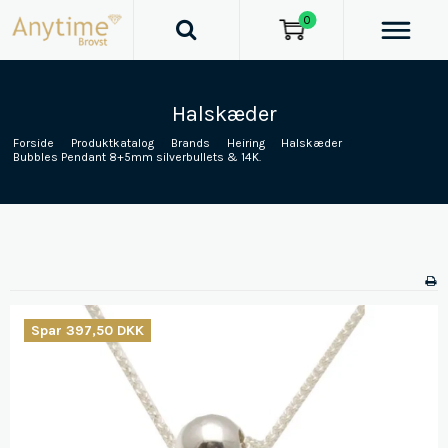
0
Halskæder
Forside
/
Produktkatalog
/
Brands
/
Heiring
/
Halskæder
/
Bubbles Pendant 8+5mm silverbullets & 14K.
Spar 397,50 DKK