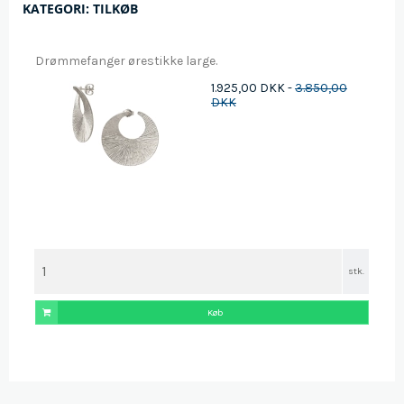
KATEGORI:
TILKØB
Drømmefanger ørestikke large.
1.925,00 DKK
-
3.850,00
DKK
stk.
Køb