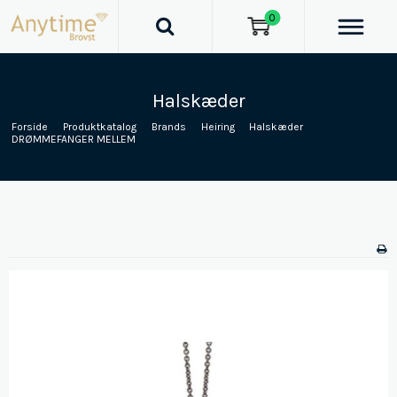
0
Halskæder
Forside
/
Produktkatalog
/
Brands
/
Heiring
/
Halskæder
/
DRØMMEFANGER MELLEM