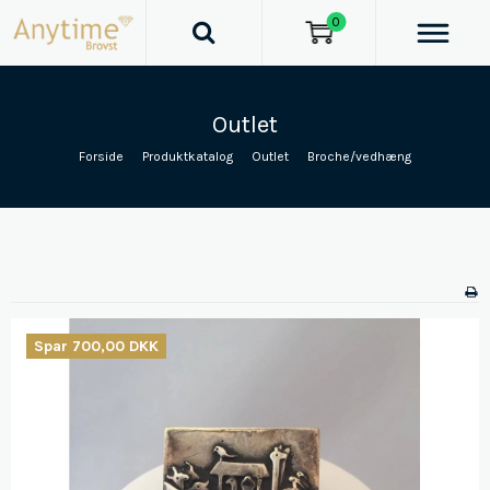
0
Outlet
Forside
/
Produktkatalog
/
Outlet
/
Broche/vedhæng
Spar 700,00 DKK