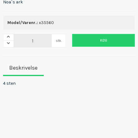
Noa`s ark
Model/Varenr.:
x35560
KØB
stk.
Beskrivelse
4 sten