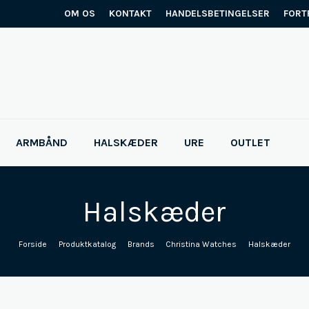
OM OS
KONTAKT
HANDELSBETINGELSER
FORT
ARMBÅND
HALSKÆDER
URE
OUTLET
Halskæder
Forside
/
Produktkatalog
/
Brands
/
Christina Watches
/
Halskæder