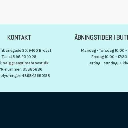
KONTAKT
ÅBNINGSTIDER I BUT
rnbanegade 35
, 9460
Brovst
Mandag - Torsdag 10:00 - 
Tel
:
+45 98 23 10 25
Fredag 10:00 - 17:30
l
:
salg@anytimebrovst.dk
Lørdag - søndag Lukk
VR-nummer
:
35385886
plysninger
:
4368-12680198