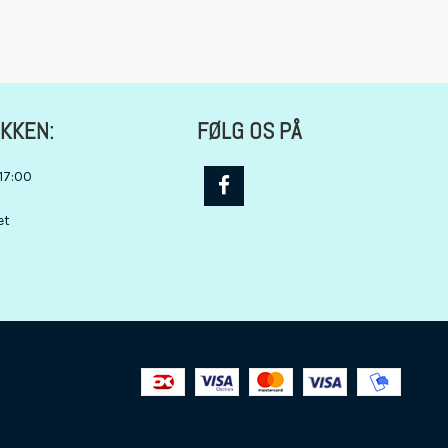
IKKEN:
FØLG OS PÅ
17:00
et