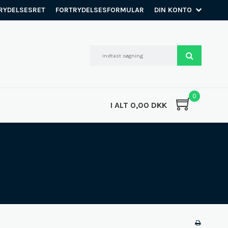
RYDELSESRET
FORTRYDELSESFORMULAR
DIN KONTO
0
I ALT 0,00 DKK