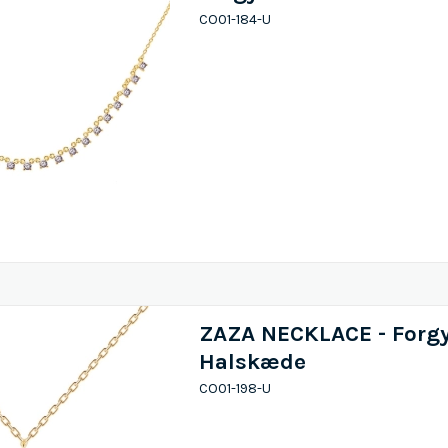
CO01-184-U
ZAZA NECKLACE - Forgy
Halskæde
CO01-198-U