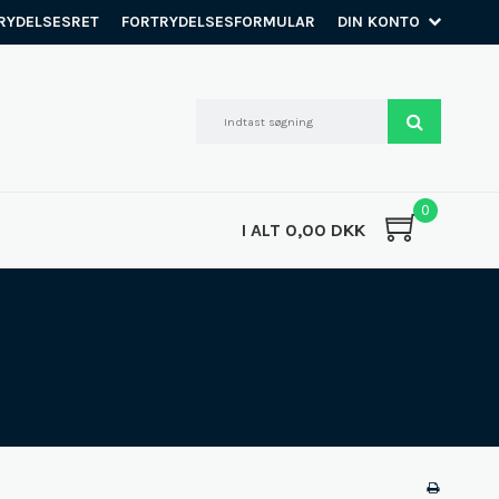
RYDELSESRET
FORTRYDELSESFORMULAR
DIN KONTO
0
I ALT 0,00 DKK