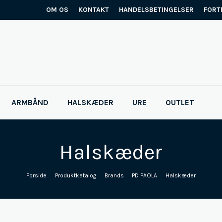
OM OS
KONTAKT
HANDELSBETINGELSER
FORT
ARMBÅND
HALSKÆDER
URE
OUTLET
Halskæder
Forside
/
Produktkatalog
/
Brands
/
PD PAOLA
/
Halskæder