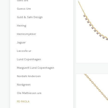
Gant ure
Guess Ure
Guld & Sølv Design
Heiring
Herresmykker
Jaguar
Lacoste ur
Lund Copenhagen
Marguerit Lund Copenhagen
Nordahl Andersen
Nordgreen
Ole Mathiesen ure
PD PAOLA