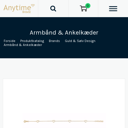
0
Armbånd & Ankelkæder
Forside
/
Produktkatalog
/
Brands
/
Guld & Sølv Design
/
Armbånd & Ankelkæder