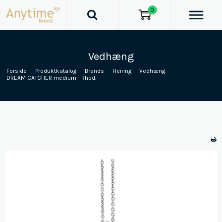
0
Vedhæng
Forside
/
Produktkatalog
/
Brands
/
Heiring
/
Vedhæng
/
DREAM CATCHER medium - Rhod.