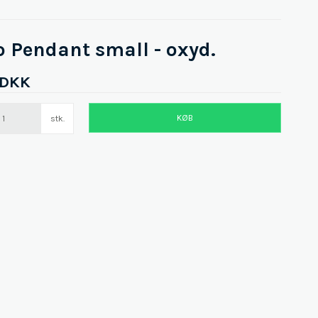
o Pendant small - oxyd.
 DKK
KØB
stk.