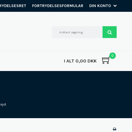
RYDELSESRET
FORTRYDELSESFORMULAR
DIN KONTO
0
I ALT 0,00 DKK
oxyd.