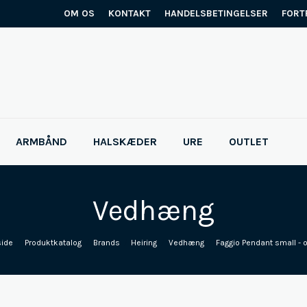
OM OS
KONTAKT
HANDELSBETINGELSER
FORT
ARMBÅND
HALSKÆDER
URE
OUTLET
Vedhæng
side
/
Produktkatalog
/
Brands
/
Heiring
/
Vedhæng
/
Faggio Pendant small - 