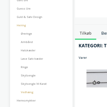
Gant ure
Guess Ure
Guld & Sølv Design
Heiring
Tilkøb
Be
Øreringe
Armbånd
KATEGORI:
T
Halskæder
Varer
Løse Sølv kæder
Ringe
Skytsengle
Skytsengle 14 Karat
Vedhæng
Herresmykker