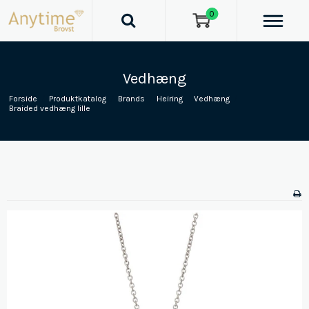
0
Vedhæng
Forside
/
Produktkatalog
/
Brands
/
Heiring
/
Vedhæng
/
Braided vedhæng lille