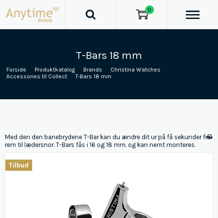
0
T-Bars 18 mm
Forside
/
Produktkatalog
/
Brands
/
Christina Watches
/
Accessories til Collect
/
T-Bars 18 mm
Med den den banebrydene T-Bar kan du ændre dit ur på få sekunder fra
rem til lædersnor. T-Bars fås i 16 og 18 mm. og kan nemt monteres.
Tilbud